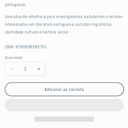
portuguesa.
Uma obra de referência para investigadores, estudantes e leitores
interessados em literatura portuguesa, estudos migratórios,
identidade cultural e história social.
ISBN: 9789896585761
Quantidade
Quantidade
Diminuir
Aumentar
a
a
quantidade
quantidade
de
de
Adicionar ao carrinho
De
De
Torna-
Torna-
viagem:
viagem:
A
A
emigração
emigração
na
na