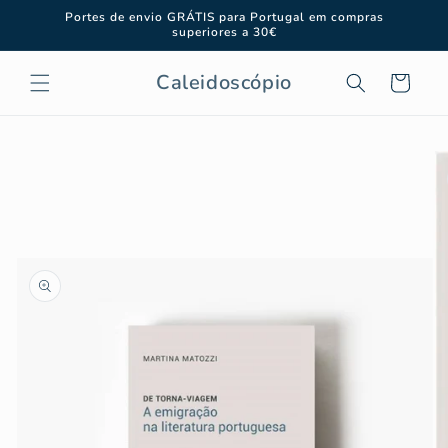
Saltar
Portes de envio GRÁTIS para Portugal em compras
para o
superiores a 30€
conteúdo
Caleidoscópio
Carrinho
Saltar para
a
informação
do produto