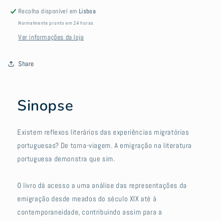
literatura
literatura
Recolha disponível em
Lisboa
portuguesa
portuguesa
Normalmente pronto em 24 horas
Ver informações da loja
Share
Sinopse
Existem reflexos literários das experiências migratórias
portuguesas? De torna-viagem. A emigração na literatura
portuguesa demonstra que sim.
O livro dá acesso a uma análise das representações da
emigração desde meados do século XIX até à
contemporaneidade, contribuindo assim para a