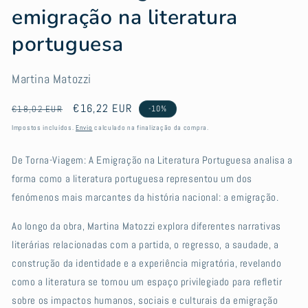
emigração na literatura
portuguesa
Martina Matozzi
Preço
Preço
€16,22 EUR
€18,02 EUR
-10%
normal
de
Impostos incluídos.
Envio
calculado na finalização da compra.
saldo
De Torna-Viagem: A Emigração na Literatura Portuguesa analisa a
forma como a literatura portuguesa representou um dos
fenómenos mais marcantes da história nacional: a emigração.
Ao longo da obra, Martina Matozzi explora diferentes narrativas
literárias relacionadas com a partida, o regresso, a saudade, a
construção da identidade e a experiência migratória, revelando
como a literatura se tornou um espaço privilegiado para refletir
sobre os impactos humanos, sociais e culturais da emigração